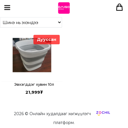
Дууссан
Эвхэгддэг хувин 10л
21,999
₮
2026
© Онлайн худалдааг хөгжүүлэгч
платформ.