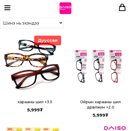
Дууссан
харааны шил +3.5
Ойрын харааны шил
дөрвөлжин +2.0
5,999
₮
5,999
₮