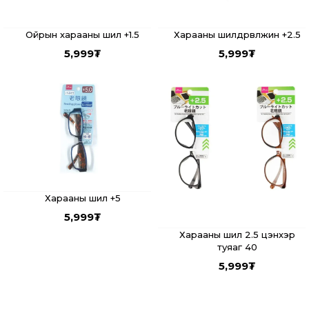
Ойрын харааны шил +1.5
Харааны шилдөрвөлжин +2.5
5,999
₮
5,999
₮
Харааны шил +5
5,999
₮
Харааны шил 2.5 цэнхэр
туяаг 40
5,999
₮