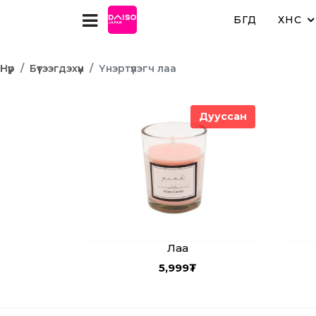
БҮГД
ХҮНС
Нүүр
Бүтээгдэхүүн
Үнэртүүлэгч лаа
Дууссан
Лаа
5,999
₮