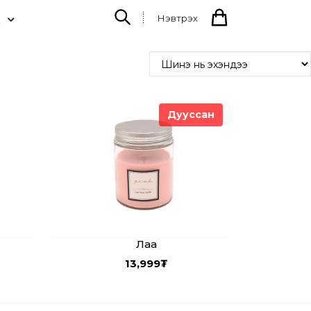
Нэвтрэх
Д
Дууссан
Лаа
13,999
₮