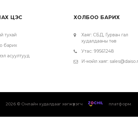
ЛАХ ЦЭС
ХОЛБОО БАРИХ
й тухай
Хаяг
:
СБД, Гурван гал
худалдааны төв
о барих
Утас
:
99561248
мэл асуултууд
И-мэйл хаяг
:
sales@daiso
2026
© Онлайн худалдааг хөгжүүлэгч
платформ.