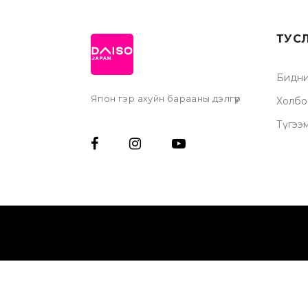
ТУС
Бидни
Япон гэр ахуйн барааны дэлгүүр
Холбо
Түгээ