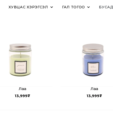
ХУВЦАС ХЭРЭГСЭЛ
ГАЛ ТОГОО
БУСА
Лаа
Лаа
13,999
₮
13,999
₮