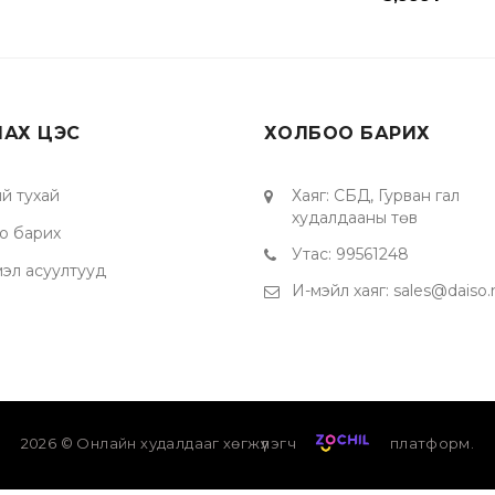
ЛАХ ЦЭС
ХОЛБОО БАРИХ
й тухай
Хаяг
:
СБД, Гурван гал
худалдааны төв
о барих
Утас
:
99561248
мэл асуултууд
И-мэйл хаяг
:
sales@daiso
2026
© Онлайн худалдааг хөгжүүлэгч
платформ.