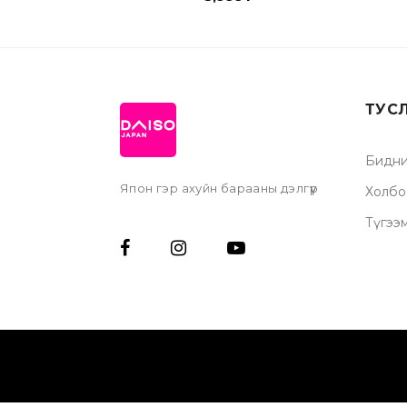
ТУС
Бидни
Япон гэр ахуйн барааны дэлгүүр
Холбо
Түгээ