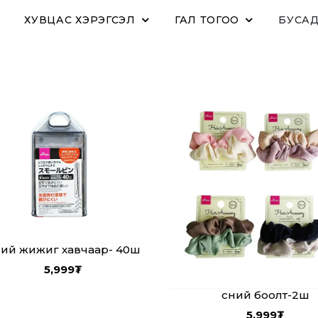
ХУВЦАС ХЭРЭГСЭЛ
ГАЛ ТОГОО
БУСА
ний жижиг хавчаар- 40ш
5,999
₮
Үсний боолт-2ш
5,999
₮