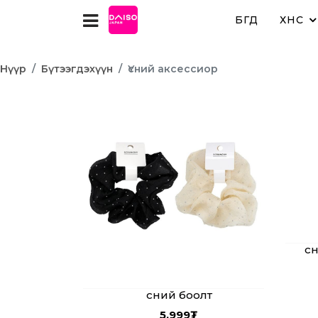
БҮГД
ХҮНС
Нүүр
Бүтээгдэхүүн
Үсний аксессиор
Үс
Үсний боолт
5,999
₮