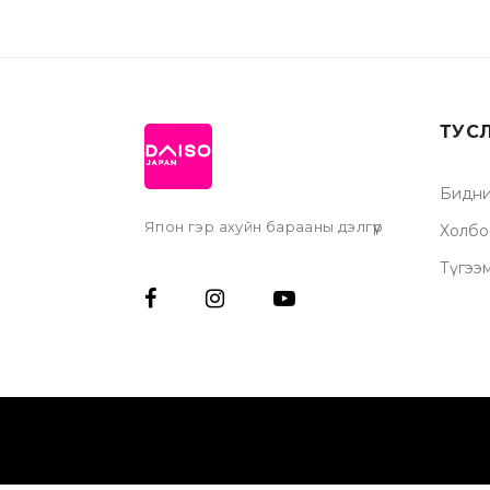
ТУС
Бидни
Япон гэр ахуйн барааны дэлгүүр
Холбо
Түгээ