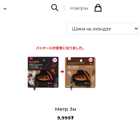
Нэвтрэх
Д
Метр 3м
9,999
₮