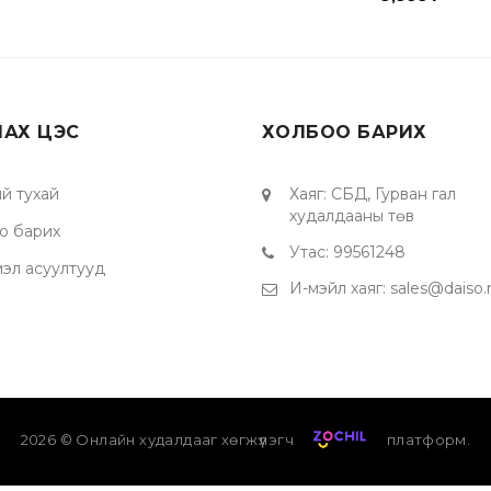
ЛАХ ЦЭС
ХОЛБОО БАРИХ
й тухай
Хаяг
:
СБД, Гурван гал
худалдааны төв
о барих
Утас
:
99561248
мэл асуултууд
И-мэйл хаяг
:
sales@daiso
2026
© Онлайн худалдааг хөгжүүлэгч
платформ.