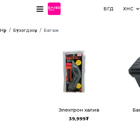
БҮГД
ХҮНС
Нүүр
Бүтээгдэхүүн
Багаж
Электрон халив
Ба
39,999
₮