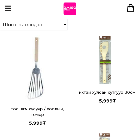
нүхтэй хулсан хутгуур 30см
5,999
₮
тос шүүгч хусуур / хоолны,
төмөр
5,999
₮