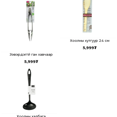
Хоолны хутгуур 24 см
5,999
₮
Зэвэрдэггүй ган хавчаар
5,999
₮
Хоолны халбага