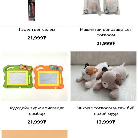
Гэрэлтдэг сэлэм
Машинтай динозавр сет
тоглоом
21,999
₮
21,999
₮
Хүүхдийн зурж арилгадаг
Чихмэл тоглоом унтаж буй
самбар
нохой муур
21,999
₮
13,999
₮