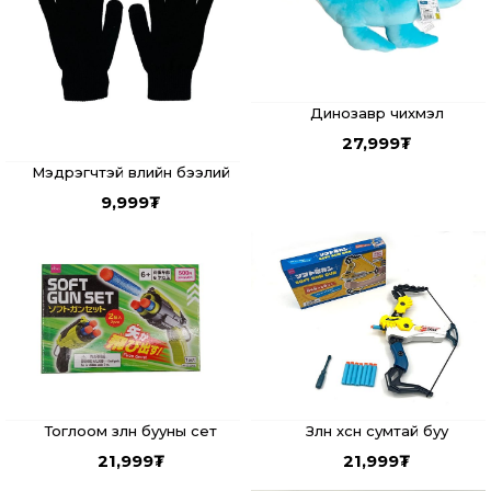
Динозавр чихмэл
27,999
₮
Мэдрэгчтэй өвлийн бээлий
9,999
₮
Тоглоом зөөлөн бууны сет
Зөөлөн хөөсөн сумтай буу
21,999
₮
21,999
₮