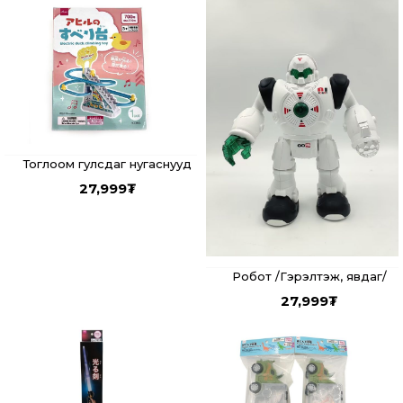
Тоглоом гулсдаг нугаснууд
27,999
₮
Робот /Гэрэлтэж, явдаг/
27,999
₮