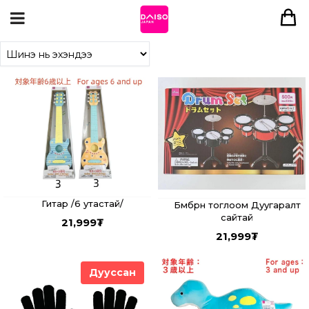
Гитар /6 утастай/
Бөмбөрөн тоглоом Дуугаралт
сайтай
21,999
₮
21,999
₮
Дууссан