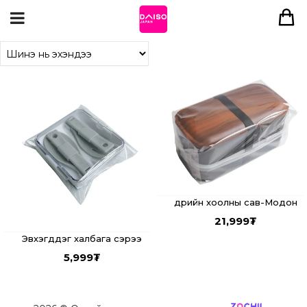
Өдрийн хоолны сав-Модон
21,999
₮
Эвхэгддэг халбага сэрээ
5,999
₮