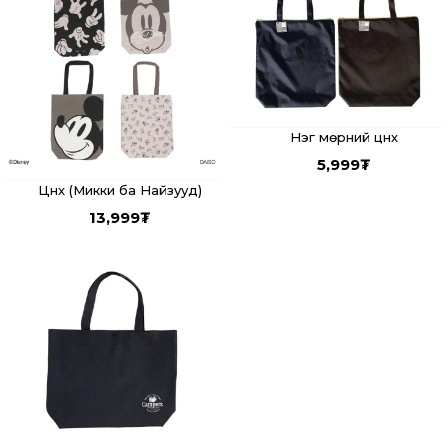
Нэг мөрний цүнх
5,999
₮
Цүнх (Микки ба Найзууд)
13,999
₮