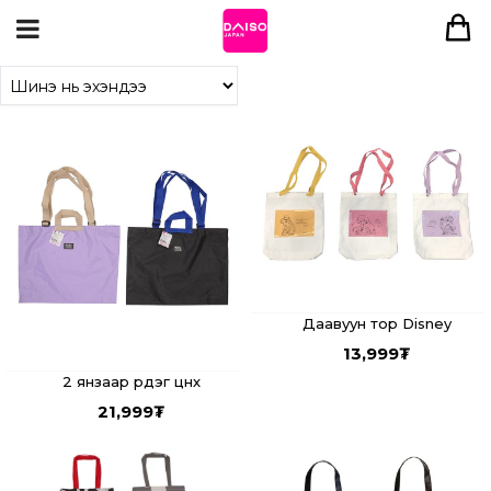
Даавуун тор Disney
13,999
₮
2 янзаар үүрдэг цүнх
21,999
₮