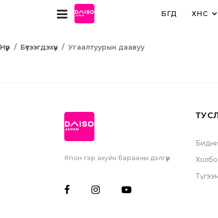
БҮГД
ХҮНС
Нүүр
Бүтээгдэхүүн
Угаалтуурын даавуу
ТУС
Бидни
Япон гэр ахуйн барааны дэлгүүр
Холбо
Түгээ