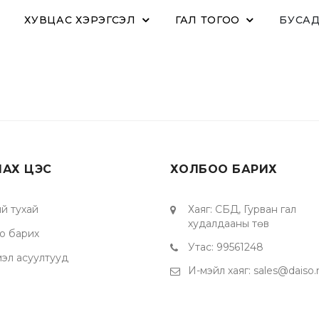
ХУВЦАС ХЭРЭГСЭЛ
ГАЛ ТОГОО
БУСА
ЛАХ ЦЭС
ХОЛБОО БАРИХ
й тухай
Хаяг
:
СБД, Гурван гал
худалдааны төв
о барих
Утас
:
99561248
мэл асуултууд
И-мэйл хаяг
:
sales@daiso