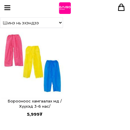
Борооноос хамгаалах өмд /
Хүүхэд 3-6 нас/
5,999
₮