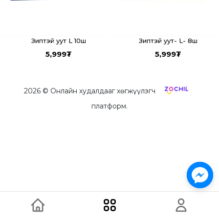
Зиптэй уут- L- 8ш
Зиптэй уут L 10ш
5,999
₮
5,999
₮
2026
© Онлайн худалдааг хөгжүүлэгч
платформ.