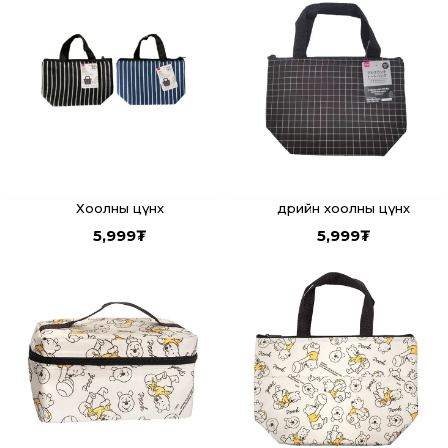
Хоолны цүнх
Өдрийн хоолны цүнх
5,999
₮
5,999
₮