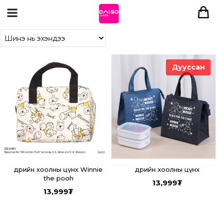
Дууссан
Өдрийн хоолны цүнх Winnie
Өдрийн хоолны цүнх
the pooh
13,999
₮
13,999
₮