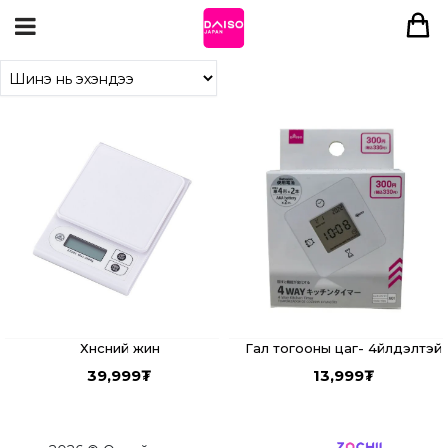
Хүнсний жин
Гал тогооны цаг- 4үйлдэлтэй
39,999
₮
13,999
₮