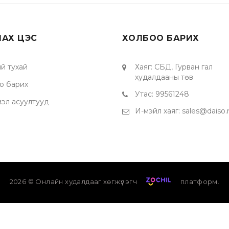
ЛАХ ЦЭС
ХОЛБОО БАРИХ
й тухай
Хаяг
:
СБД, Гурван гал
худалдааны төв
о барих
Утас
:
99561248
мэл асуултууд
И-мэйл хаяг
:
sales@daiso
2026
© Онлайн худалдааг хөгжүүлэгч
платформ.