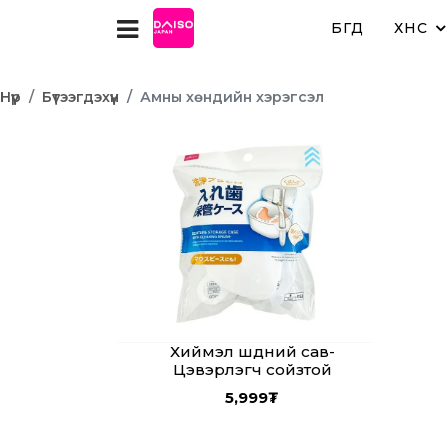
БҮГД
ХҮНС
Нүүр
Бүтээгдэхүүн
Амны хөндийн хэрэгсэл
Хиймэл шүдний сав-
Цэвэрлэгч сойзтой
5,999
₮