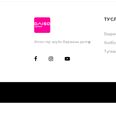
ТУС
Бидни
Япон гэр ахуйн барааны дэлгүүр
Холбо
Түгээ