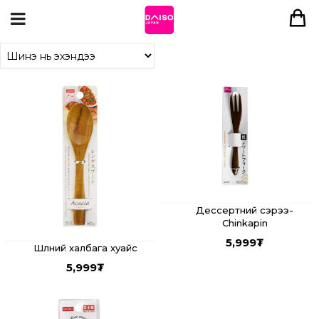
Дессертний сэрээ-
Chinkapin
5,999
₮
Шөлний халбага хуайс
5,999
₮